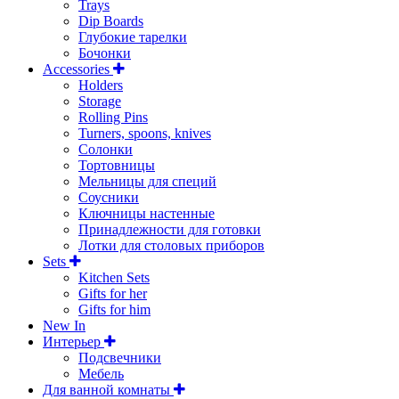
Trays
Dip Boards
Глубокие тарелки
Бочонки
Accessories
Holders
Storage
Rolling Pins
Turners, spoons, knives
Солонки
Тортовницы
Мельницы для специй
Соусники
Ключницы настенные
Принадлежности для готовки
Лотки для столовых приборов
Sets
Kitchen Sets
Gifts for her
Gifts for him
New In
Интерьер
Подсвечники
Мебель
Для ванной комнаты