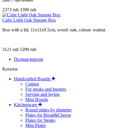
2373 rub
3390 rub
Cube Light Oak Storage Box
Box with a lid, 11x11x9.5cm, wood: oak, colour: walnut.
3121 rub
5290 rub
Полная версия
Каталог
Handcrafted Boards
Cutting
For steaks and burgers
Serving and laying
Mini Boards
Kitchenware
Round plates by diameter
Plates for Bread&Cheese
Plates for Steaks
Mini Plates