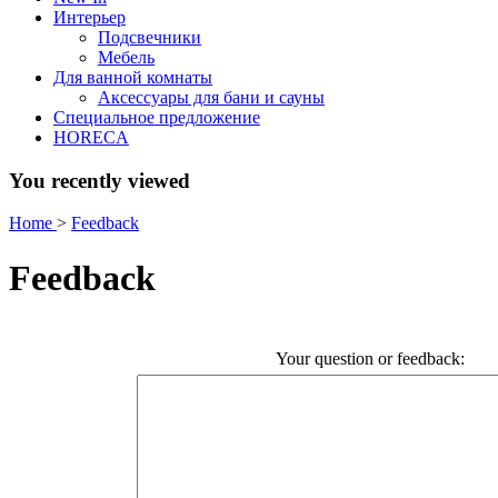
Интерьер
Подсвечники
Мебель
Для ванной комнаты
Аксессуары для бани и сауны
Специальное предложение
HORECA
You recently viewed
Home
>
Feedback
Feedback
Your question or feedback: