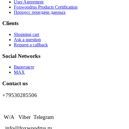
User Agreement
Foxwoodrus Products Certification
Процесс передачи данных
Clients
Shopping cart
Ask a question
Request a callback
Social Networks
Вконтакте
MAX
Contact us
+79530285506
W/A Viber Telegram
info@foxwoodrus.ru