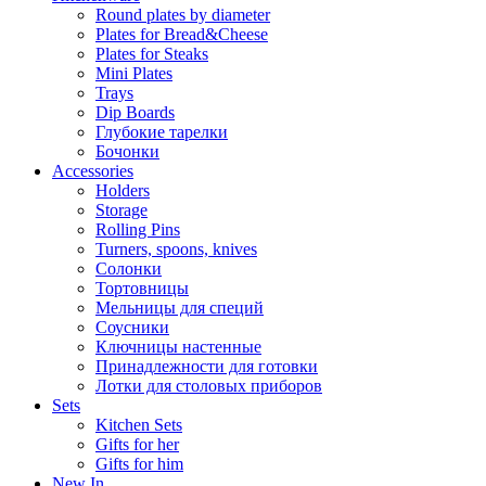
Round plates by diameter
Plates for Bread&Cheese
Plates for Steaks
Mini Plates
Trays
Dip Boards
Глубокие тарелки
Бочонки
Accessories
Holders
Storage
Rolling Pins
Turners, spoons, knives
Солонки
Тортовницы
Мельницы для специй
Соусники
Ключницы настенные
Принадлежности для готовки
Лотки для столовых приборов
Sets
Kitchen Sets
Gifts for her
Gifts for him
New In