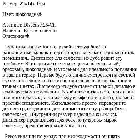
Размер: 25х14х10см
Цвет: шоколадный
Артикул:
Dispenser25-Ch
Наличие:
Есть в наличии
Описание
Бумажные салфетки под рукой - это удобно! Но
разноцветные коробки портят вид и нарушают единый стиль
помещения.. Диспенсер для салфеток из дуба решит эту
проблему. В ассортименте четыре цвета: натуральный,
ореховый, шоколадный и угольный для идеального попадания
в ваш интерьер. Первые будут отлично смотреться на светлой
кухне, последние - в гостиной или спальне, выдержанной в
темных цветах. Диспенсер из дуба станет стильной деталью в
коммерческом помещении. В
кабинете визажиста, психолога
или логопеда создаст
атмосферу комфорта и заботы, повысит
престиж специалиста.
Использовать просто: переверните
диспенсер, отодвиньте дно и поместите внутрь коробку с
салфетками. Внутренний размер изделия 23х12х7 см.
Диспенсер предназначен для всех популярных марок
салфеток, представленных в магазинах.
Рекомендации по уходу: при необходимости очищать