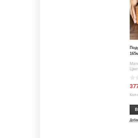
Под
165
Мат
Цве
37
Кол-
Доба