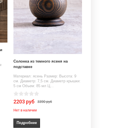
ки
Солонка из темного ясеня на
м
подставке
Материал: ясень Размер: Высота: 9
см. Диаметр: 7,5 см. Диаметр крышки:
5 см Объем: 85 мл Ц...
2203 руб
3390 руб
Нет в наличии
Подробнее