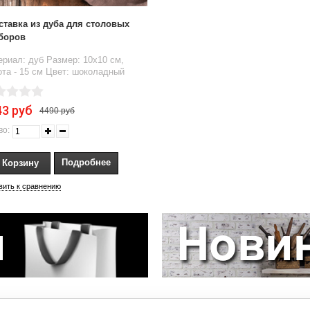
ставка из дуба для столовых
боров
риал: дуб Размер: 10x10 см,
та - 15 см Цвет: шоколадный
43 руб
4490 руб
во:
Подробнее
вить к сравнению