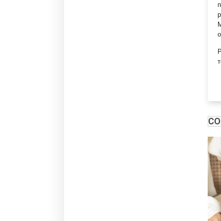
п
р
М
Р
т
СО