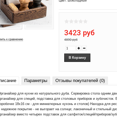
Цвет: шоколадный
3423 руб
вить к сравнению
4890 руб
писание
Параметры
Отзывы покупателей (0)
рганайзер для кухни из натурального дуба. Сервировка стола одним д
рганайзер для специй, подставка для столовых приборов и зубочисток.
оробочке 18х16 см - для миниатюрных кухонь и столов) Находка для ре
 надежное покрытие - не выгорает на солнце; лаконичный и стильный диз
рганайзер вместо четырех подставок для салфеток/специй/приборов/зуб