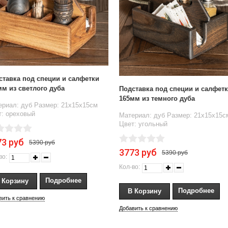
ставка под специи и салфетки
мм из светлого дуба
Подставка под специи и салфет
165мм из темного дуба
ериал: дуб Размер: 21х15х15см
т: ореховый
Материал: дуб Размер: 21х15х15с
Цвет: угольный
73 руб
5390 руб
3773 руб
5390 руб
во:
Кол-во:
Подробнее
Подробнее
вить к сравнению
Добавить к сравнению