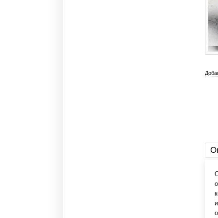
Доба
О
О
о
к
и
о