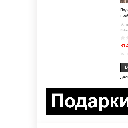
Под
при
Мате
высо
31
Кол-
Доба