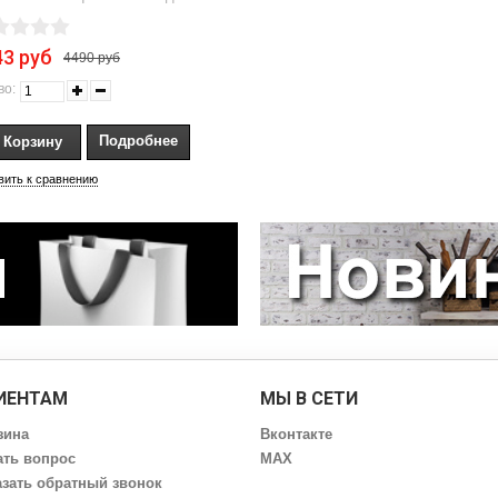
43 руб
4490 руб
во:
Подробнее
вить к сравнению
ИЕНТАМ
МЫ В СЕТИ
зина
Вконтакте
ать вопрос
MAX
азать обратный звонок