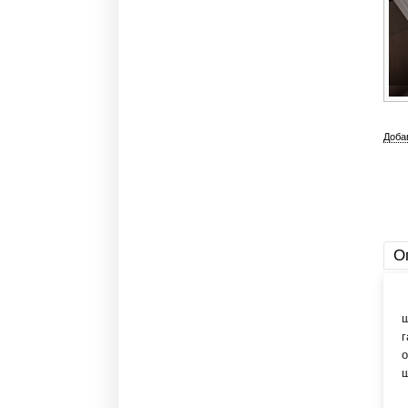
Доба
О
У
ш
г
о
ш
Р