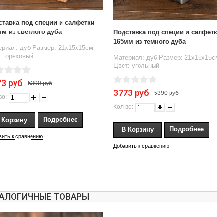
ставка под специи и салфетки
мм из светлого дуба
Подставка под специи и салфет
165мм из темного дуба
ериал: дуб Размер: 21х15х15см
т: ореховый
Материал: дуб Размер: 21х15х15с
Цвет: угольный
73 руб
5390 руб
3773 руб
5390 руб
во:
Кол-во:
Подробнее
Подробнее
вить к сравнению
Добавить к сравнению
АЛОГИЧНЫЕ ТОВАРЫ