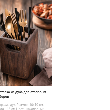
ставка из дуба для столовых
боров
риал: дуб Размер: 10x10 см,
та - 15 см Цвет: шоколадный