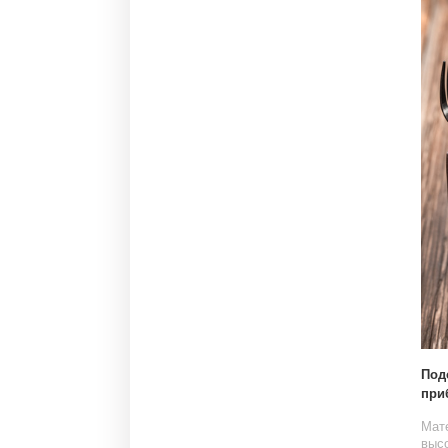
Под
при
Мате
высо