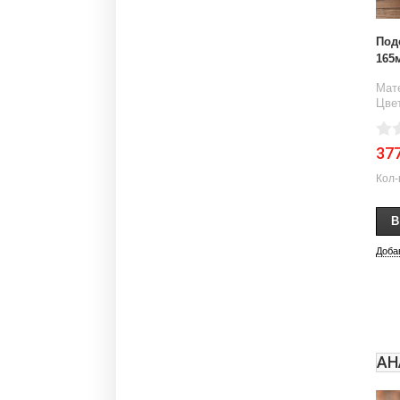
Под
165
Мат
Цве
37
Кол-
Доба
АН