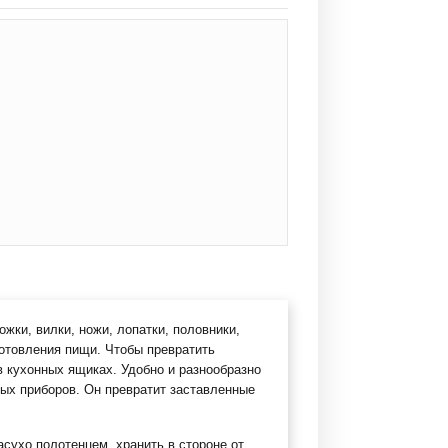
жки, вилки, ножи, лопатки, половники,
готовления пищи. Чтобы превратить
в кухонных ящиках. Удобно и разнообразно
вых приборов. Он превратит заставленные
ухо полотенцем, хранить в стороне от