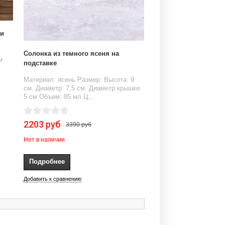
ки
Солонка из темного ясеня на
м
подставке
Материал: ясень Размер: Высота: 9
см. Диаметр: 7,5 см. Диаметр крышки:
5 см Объем: 85 мл Ц...
2203 руб
3390 руб
Нет в наличии
Подробнее
Добавить к сравнению