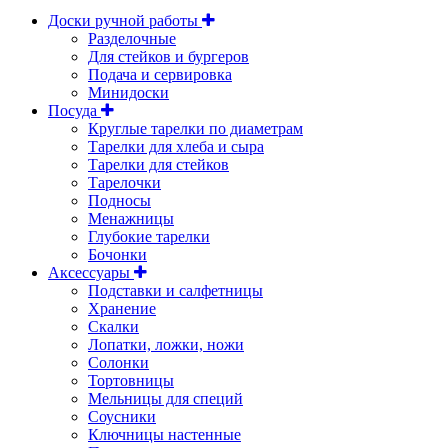
Доски ручной работы
Разделочные
Для стейков и бургеров
Подача и сервировка
Минидоски
Посуда
Круглые тарелки по диаметрам
Тарелки для хлеба и сыра
Тарелки для стейков
Тарелочки
Подносы
Менажницы
Глубокие тарелки
Бочонки
Аксессуары
Подставки и салфетницы
Хранение
Скалки
Лопатки, ложки, ножи
Солонки
Тортовницы
Мельницы для специй
Соусники
Ключницы настенные