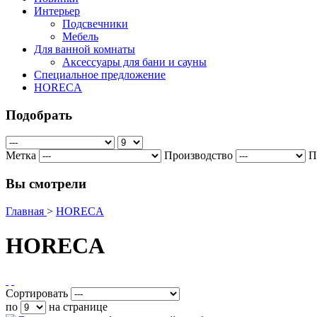
Интерьер
Подсвечники
Мебель
Для ванной комнаты
Аксессуары для бани и сауны
Специальное предложение
HORECA
Подобрать
Метка
Производство
П
Вы смотрели
Главная
>
HORECA
HORECA
Сортировать
по
на странице